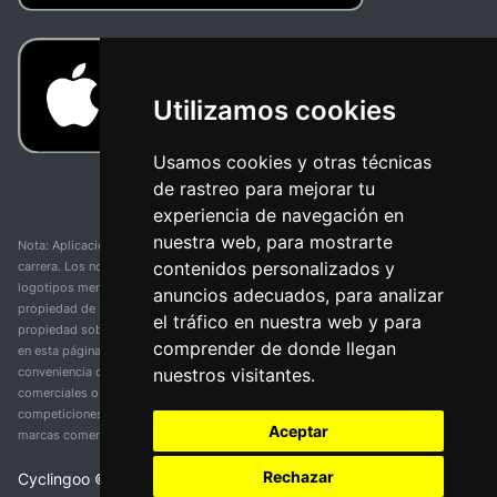
Utilizamos cookies
Usamos cookies y otras técnicas
de rastreo para mejorar tu
experiencia de navegación en
nuestra web, para mostrarte
Nota: Aplicación y web no oficial y no relacionada con ninguna organización o
contenidos personalizados y
carrera. Los nombres de equipos, competiciones, marcas comerciales y
logotipos mencionados en esta página de resultados de ciclismo son
anuncios adecuados, para analizar
propiedad de sus respectivos dueños. No tenemos afiliación, patrocinio ni
el tráfico en nuestra web y para
propiedad sobre estas marcas comerciales. Toda la información proporcionada
comprender de donde llegan
en esta página se presenta únicamente con fines informativos y para la
nuestros visitantes.
conveniencia de nuestros usuarios. Cualquier uso de nombres, marcas
comerciales o logotipos tiene el único propósito de identificar equipos y
competiciones y no implica asociación o respaldo. Todos los derechos de las
Aceptar
marcas comerciales mencionadas aquí pertenecen a sus propietarios legítimos.
Rechazar
Cyclingoo ©
2026
v 5.0