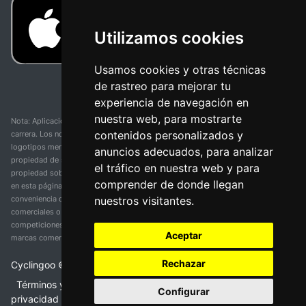
Utilizamos cookies
Usamos cookies y otras técnicas
de rastreo para mejorar tu
experiencia de navegación en
nuestra web, para mostrarte
Nota: Aplicación y web no oficial y no relacionada con ninguna organización o
contenidos personalizados y
carrera. Los nombres de equipos, competiciones, marcas comerciales y
logotipos mencionados en esta página de resultados de ciclismo son
anuncios adecuados, para analizar
propiedad de sus respectivos dueños. No tenemos afiliación, patrocinio ni
el tráfico en nuestra web y para
propiedad sobre estas marcas comerciales. Toda la información proporcionada
comprender de donde llegan
en esta página se presenta únicamente con fines informativos y para la
nuestros visitantes.
conveniencia de nuestros usuarios. Cualquier uso de nombres, marcas
comerciales o logotipos tiene el único propósito de identificar equipos y
competiciones y no implica asociación o respaldo. Todos los derechos de las
Aceptar
marcas comerciales mencionadas aquí pertenecen a sus propietarios legítimos.
Rechazar
Cyclingoo ©
2026
v 5.0
Términos y condiciones del servicio
•
Política de
Configurar
privacidad
•
Política de cookies
•
Cambiar opciones de