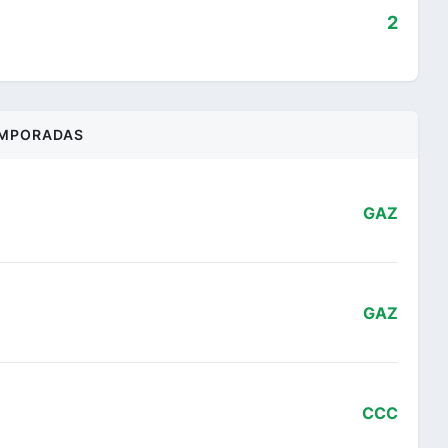
2
MPORADAS
GAZ
GAZ
CCC