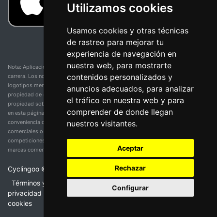
Utilizamos cookies
Usamos cookies y otras técnicas
de rastreo para mejorar tu
experiencia de navegación en
nuestra web, para mostrarte
Nota: Aplicación y web no oficial y no relacionada con ninguna organización o
contenidos personalizados y
carrera. Los nombres de equipos, competiciones, marcas comerciales y
logotipos mencionados en esta página de resultados de ciclismo son
anuncios adecuados, para analizar
propiedad de sus respectivos dueños. No tenemos afiliación, patrocinio ni
el tráfico en nuestra web y para
propiedad sobre estas marcas comerciales. Toda la información proporcionada
comprender de donde llegan
en esta página se presenta únicamente con fines informativos y para la
nuestros visitantes.
conveniencia de nuestros usuarios. Cualquier uso de nombres, marcas
comerciales o logotipos tiene el único propósito de identificar equipos y
competiciones y no implica asociación o respaldo. Todos los derechos de las
Aceptar
marcas comerciales mencionadas aquí pertenecen a sus propietarios legítimos.
Rechazar
Cyclingoo ©
2026
v 5.0
Términos y condiciones del servicio
•
Política de
Configurar
privacidad
•
Política de cookies
•
Cambiar opciones de
cookies