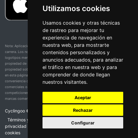
Utilizamos cookies
Usamos cookies y otras técnicas
de rastreo para mejorar tu
experiencia de navegación en
nuestra web, para mostrarte
Nota: Aplicación y web no oficial y no relacionada con ninguna organización o
contenidos personalizados y
carrera. Los nombres de equipos, competiciones, marcas comerciales y
logotipos mencionados en esta página de resultados de ciclismo son
anuncios adecuados, para analizar
propiedad de sus respectivos dueños. No tenemos afiliación, patrocinio ni
el tráfico en nuestra web y para
propiedad sobre estas marcas comerciales. Toda la información proporcionada
comprender de donde llegan
en esta página se presenta únicamente con fines informativos y para la
nuestros visitantes.
conveniencia de nuestros usuarios. Cualquier uso de nombres, marcas
comerciales o logotipos tiene el único propósito de identificar equipos y
competiciones y no implica asociación o respaldo. Todos los derechos de las
Aceptar
marcas comerciales mencionadas aquí pertenecen a sus propietarios legítimos.
Rechazar
Cyclingoo ©
2026
v 5.0
Términos y condiciones del servicio
•
Política de
Configurar
privacidad
•
Política de cookies
•
Cambiar opciones de
cookies