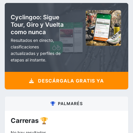
Cyclingoo: Sigue
Tour, Giro y Vuelta
como nunca
Resultados en directo,
clasificaciones
actualizadas y perfiles de
etapas al instante.
DESCÁRGALA GRATIS YA
PALMARÉS
Carreras 🏆
No hay resultados