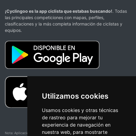
¡Cyclingoo es la app ciclista que estabas buscando!
. Todas
las principales competiciones con mapas, perfiles,
clasificaciones y la más completa información de ciclistas y
equipos.
Utilizamos cookies
Usamos cookies y otras técnicas
de rastreo para mejorar tu
experiencia de navegación en
nuestra web, para mostrarte
Nota: Aplicación y web no oficial y no relacionada con ninguna organización o