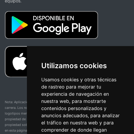
equipos.
Utilizamos cookies
Usamos cookies y otras técnicas
de rastreo para mejorar tu
experiencia de navegación en
nuestra web, para mostrarte
Nota: Aplicación y web no oficial y no relacionada con ninguna organización o
contenidos personalizados y
carrera. Los nombres de equipos, competiciones, marcas comerciales y
logotipos mencionados en esta página de resultados de ciclismo son
anuncios adecuados, para analizar
propiedad de sus respectivos dueños. No tenemos afiliación, patrocinio ni
el tráfico en nuestra web y para
propiedad sobre estas marcas comerciales. Toda la información proporcionada
comprender de donde llegan
en esta página se presenta únicamente con fines informativos y para la