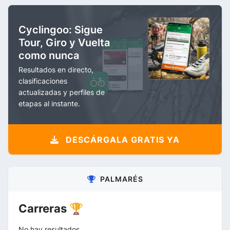
Cyclingoo: Sigue
Tour, Giro y Vuelta
como nunca
Resultados en directo,
clasificaciones
actualizadas y perfiles de
etapas al instante.
DESCÁRGALA GRATIS YA
PALMARÉS
Carreras 🏆
No hay resultados