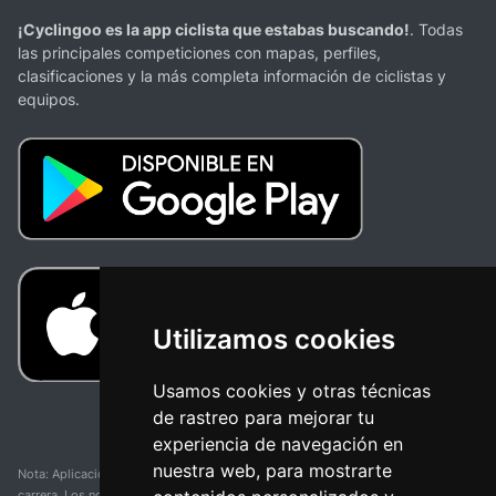
¡Cyclingoo es la app ciclista que estabas buscando!
. Todas
las principales competiciones con mapas, perfiles,
clasificaciones y la más completa información de ciclistas y
equipos.
Utilizamos cookies
Usamos cookies y otras técnicas
de rastreo para mejorar tu
experiencia de navegación en
nuestra web, para mostrarte
Nota: Aplicación y web no oficial y no relacionada con ninguna organización o
carrera. Los nombres de equipos, competiciones, marcas comerciales y