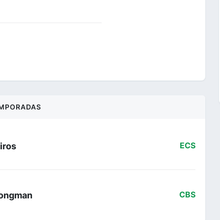
MPORADAS
iros
ECS
trongman
CBS