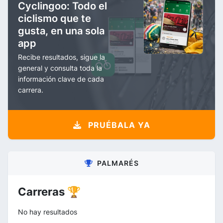
Cyclingoo: Todo el
ciclismo que te
gusta, en una sola
app
Recibe resultados, sigue la
general y consulta toda la
información clave de cada
carrera.
PRUÉBALA YA
PALMARÉS
Carreras 🏆
No hay resultados