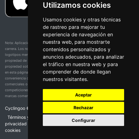
Utilizamos cookies
Usamos cookies y otras técnicas
de rastreo para mejorar tu
experiencia de navegación en
nuestra web, para mostrarte
Nota: Aplicación y web no oficial y no relacionada con ninguna organización o
contenidos personalizados y
carrera. Los nombres de equipos, competiciones, marcas comerciales y
logotipos mencionados en esta página de resultados de ciclismo son
anuncios adecuados, para analizar
propiedad de sus respectivos dueños. No tenemos afiliación, patrocinio ni
el tráfico en nuestra web y para
propiedad sobre estas marcas comerciales. Toda la información proporcionada
comprender de donde llegan
en esta página se presenta únicamente con fines informativos y para la
nuestros visitantes.
conveniencia de nuestros usuarios. Cualquier uso de nombres, marcas
comerciales o logotipos tiene el único propósito de identificar equipos y
competiciones y no implica asociación o respaldo. Todos los derechos de las
Aceptar
marcas comerciales mencionadas aquí pertenecen a sus propietarios legítimos.
Rechazar
Cyclingoo ©
2026
v 5.0
Términos y condiciones del servicio
•
Política de
Configurar
privacidad
•
Política de cookies
•
Cambiar opciones de
cookies