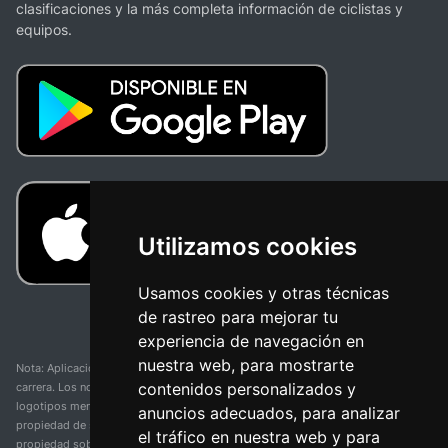
clasificaciones y la más completa información de ciclistas y
equipos.
Utilizamos cookies
Usamos cookies y otras técnicas
de rastreo para mejorar tu
experiencia de navegación en
nuestra web, para mostrarte
Nota: Aplicación y web no oficial y no relacionada con ninguna organización o
contenidos personalizados y
carrera. Los nombres de equipos, competiciones, marcas comerciales y
logotipos mencionados en esta página de resultados de ciclismo son
anuncios adecuados, para analizar
propiedad de sus respectivos dueños. No tenemos afiliación, patrocinio ni
el tráfico en nuestra web y para
propiedad sobre estas marcas comerciales. Toda la información proporcionada