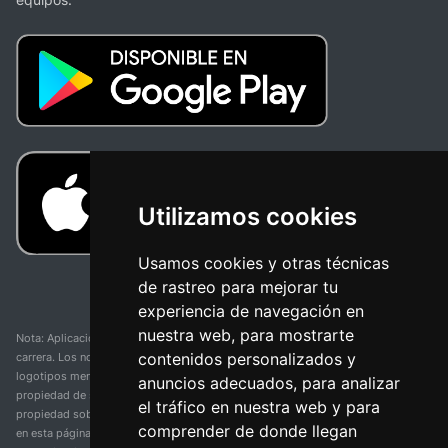
Utilizamos cookies
Usamos cookies y otras técnicas
de rastreo para mejorar tu
experiencia de navegación en
nuestra web, para mostrarte
Nota: Aplicación y web no oficial y no relacionada con ninguna organización o
contenidos personalizados y
carrera. Los nombres de equipos, competiciones, marcas comerciales y
logotipos mencionados en esta página de resultados de ciclismo son
anuncios adecuados, para analizar
propiedad de sus respectivos dueños. No tenemos afiliación, patrocinio ni
el tráfico en nuestra web y para
propiedad sobre estas marcas comerciales. Toda la información proporcionada
comprender de donde llegan
en esta página se presenta únicamente con fines informativos y para la