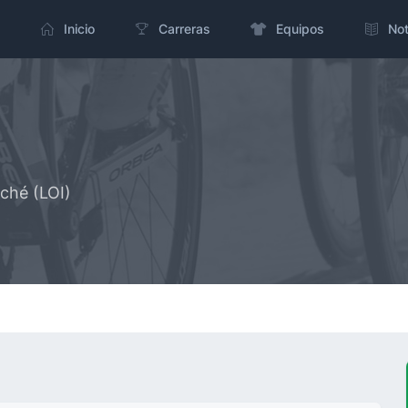
Inicio
Carreras
Equipos
Not
ché (LOI)