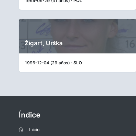
1994-09-29 (31 años) ·
POL
Žigart, Urška
1996-12-04 (29 años) ·
SLO
Índice
Inicio