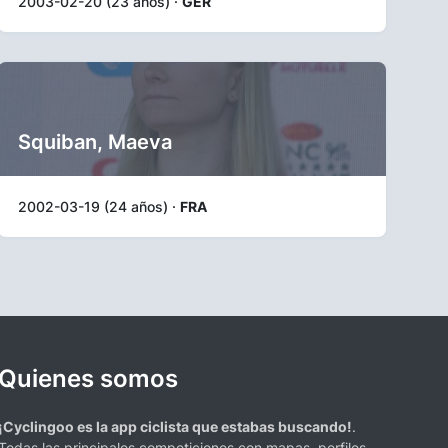
2003-02-20 (23 años) ·
GER
Squiban, Maeva
2002-03-19 (24 años) ·
FRA
Quienes somos
¡Cyclingoo es la app ciclista que estabas buscando!
.
Todas las principales competiciones con mapas, perfiles,