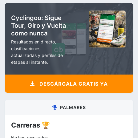
Cyclingoo: Sigue
Tour, Giro y Vuelta
como nunca
Resultados en directo,
clasificaciones
actualizadas y perfiles de
etapas al instante.
DESCÁRGALA GRATIS YA
PALMARÉS
Carreras 🏆
No hay resultados