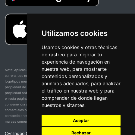
Utilizamos cookies
Usamos cookies y otras técnicas
de rastreo para mejorar tu
experiencia de navegación en
nuestra web, para mostrarte
Nota: Aplicación y web no oficial y no relacionada con ninguna organización o
contenidos personalizados y
carrera. Los nombres de equipos, competiciones, marcas comerciales y
logotipos mencionados en esta página de resultados de ciclismo son
anuncios adecuados, para analizar
propiedad de sus respectivos dueños. No tenemos afiliación, patrocinio ni
el tráfico en nuestra web y para
propiedad sobre estas marcas comerciales. Toda la información proporcionada
comprender de donde llegan
en esta página se presenta únicamente con fines informativos y para la
nuestros visitantes.
conveniencia de nuestros usuarios. Cualquier uso de nombres, marcas
comerciales o logotipos tiene el único propósito de identificar equipos y
competiciones y no implica asociación o respaldo. Todos los derechos de las
Aceptar
marcas comerciales mencionadas aquí pertenecen a sus propietarios legítimos.
Rechazar
Cyclingoo ©
2026
v 5.0