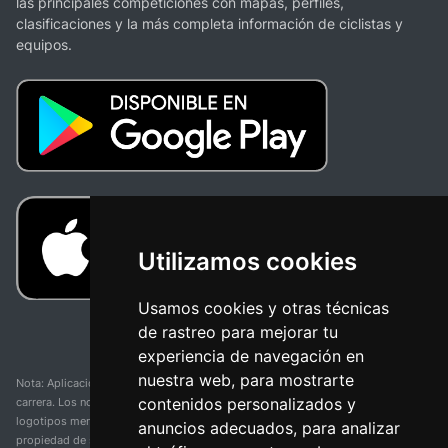
las principales competiciones con mapas, perfiles,
clasificaciones y la más completa información de ciclistas y
equipos.
Utilizamos cookies
Usamos cookies y otras técnicas
de rastreo para mejorar tu
experiencia de navegación en
nuestra web, para mostrarte
Nota: Aplicación y web no oficial y no relacionada con ninguna organización o
contenidos personalizados y
carrera. Los nombres de equipos, competiciones, marcas comerciales y
logotipos mencionados en esta página de resultados de ciclismo son
anuncios adecuados, para analizar
propiedad de sus respectivos dueños. No tenemos afiliación, patrocinio ni