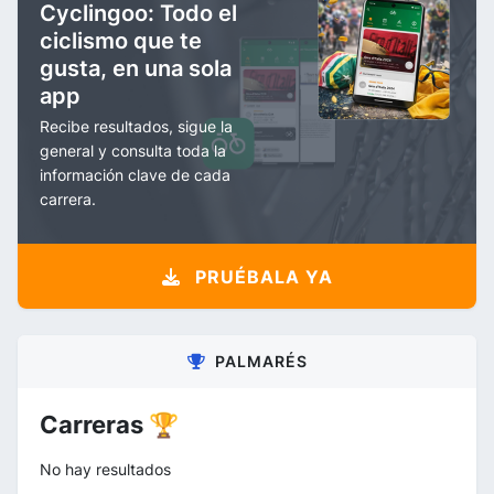
Cyclingoo: Todo el
ciclismo que te
gusta, en una sola
app
Recibe resultados, sigue la
general y consulta toda la
información clave de cada
carrera.
PRUÉBALA YA
PALMARÉS
Carreras 🏆
No hay resultados