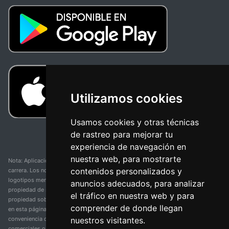
Utilizamos cookies
Usamos cookies y otras técnicas
de rastreo para mejorar tu
experiencia de navegación en
nuestra web, para mostrarte
Nota: Aplicación y web no oficial y no relacionada con ninguna organización o
contenidos personalizados y
carrera. Los nombres de equipos, competiciones, marcas comerciales y
logotipos mencionados en esta página de resultados de ciclismo son
anuncios adecuados, para analizar
propiedad de sus respectivos dueños. No tenemos afiliación, patrocinio ni
el tráfico en nuestra web y para
propiedad sobre estas marcas comerciales. Toda la información proporcionada
comprender de donde llegan
en esta página se presenta únicamente con fines informativos y para la
nuestros visitantes.
conveniencia de nuestros usuarios. Cualquier uso de nombres, marcas
comerciales o logotipos tiene el único propósito de identificar equipos y