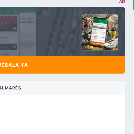
AD
ÉBALA YA
ALMARÉS