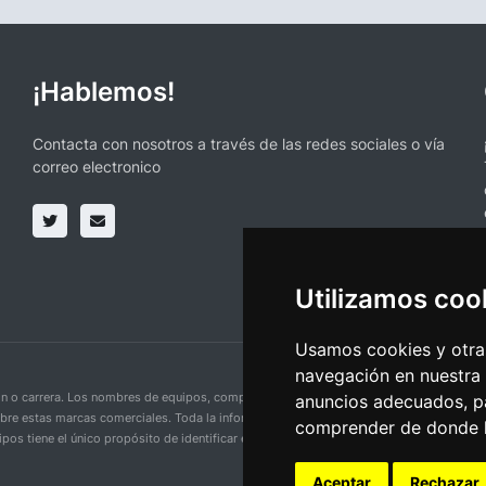
¡Hablemos!
Contacta con nosotros a través de las redes sociales o vía
correo electronico
Utilizamos coo
Usamos cookies y otras
navegación en nuestra
ción o carrera. Los nombres de equipos, competiciones, marcas comerciales y logotipo
anuncios adecuados, pa
obre estas marcas comerciales. Toda la información proporcionada en esta página se p
comprender de donde ll
pos tiene el único propósito de identificar equipos y competiciones y no implica aso
Aceptar
Rechazar