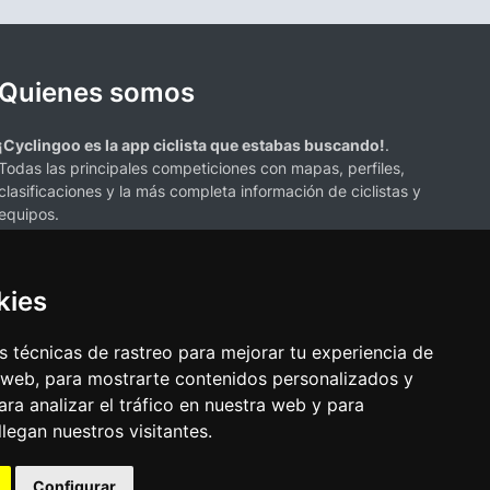
Quienes somos
¡Cyclingoo es la app ciclista que estabas buscando!
.
Todas las principales competiciones con mapas, perfiles,
clasificaciones y la más completa información de ciclistas y
equipos.
kies
 técnicas de rastreo para mejorar tu experiencia de
 web, para mostrarte contenidos personalizados y
s mencionados en esta página de resultados de ciclismo son propiedad de
ra analizar el tráfico en nuestra web y para
resenta únicamente con fines informativos y para la conveniencia de
egan nuestros visitantes.
ciación o respaldo. Todos los derechos de las marcas comerciales
Configurar