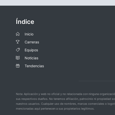
Índice
Inicio
Carreras
Equipos
Noticias
Tendencias
Nota: Aplicación y web no oficial y no relacionada con ninguna organiza
sus respectivos dueños. No tenemos afiliación, patrocinio ni propiedad s
nuestros usuarios. Cualquier uso de nombres, marcas comerciales o logoti
mencionadas aquí pertenecen a sus propietarios legítimos.