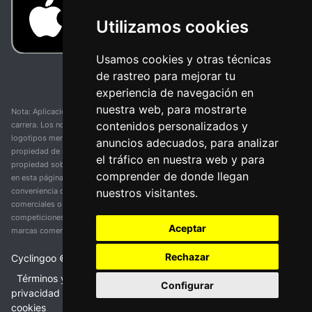
Utilizamos cookies
Usamos cookies y otras técnicas
de rastreo para mejorar tu
experiencia de navegación en
nuestra web, para mostrarte
Nota: Aplicación y web no oficial y no relacionada con ninguna organización o
contenidos personalizados y
carrera. Los nombres de equipos, competiciones, marcas comerciales y
logotipos mencionados en esta página de resultados de ciclismo son
anuncios adecuados, para analizar
propiedad de sus respectivos dueños. No tenemos afiliación, patrocinio ni
el tráfico en nuestra web y para
propiedad sobre estas marcas comerciales. Toda la información proporcionada
comprender de donde llegan
en esta página se presenta únicamente con fines informativos y para la
nuestros visitantes.
conveniencia de nuestros usuarios. Cualquier uso de nombres, marcas
comerciales o logotipos tiene el único propósito de identificar equipos y
competiciones y no implica asociación o respaldo. Todos los derechos de las
Aceptar
marcas comerciales mencionadas aquí pertenecen a sus propietarios legítimos.
Rechazar
Cyclingoo ©
2026
v 5.0
Términos y condiciones del servicio
•
Política de
Configurar
privacidad
•
Política de cookies
•
Cambiar opciones de
cookies