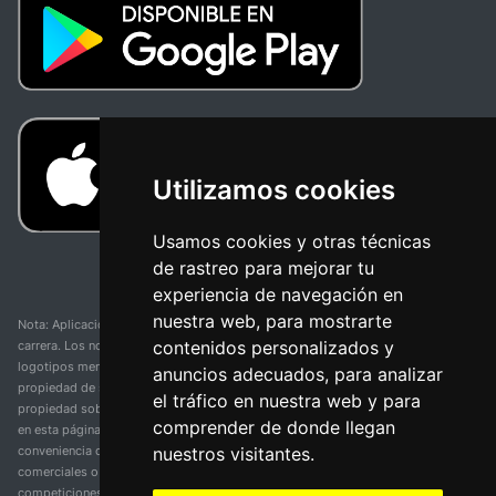
Utilizamos cookies
Usamos cookies y otras técnicas
de rastreo para mejorar tu
experiencia de navegación en
nuestra web, para mostrarte
Nota: Aplicación y web no oficial y no relacionada con ninguna organización o
contenidos personalizados y
carrera. Los nombres de equipos, competiciones, marcas comerciales y
logotipos mencionados en esta página de resultados de ciclismo son
anuncios adecuados, para analizar
propiedad de sus respectivos dueños. No tenemos afiliación, patrocinio ni
el tráfico en nuestra web y para
propiedad sobre estas marcas comerciales. Toda la información proporcionada
comprender de donde llegan
en esta página se presenta únicamente con fines informativos y para la
nuestros visitantes.
conveniencia de nuestros usuarios. Cualquier uso de nombres, marcas
comerciales o logotipos tiene el único propósito de identificar equipos y
competiciones y no implica asociación o respaldo. Todos los derechos de las