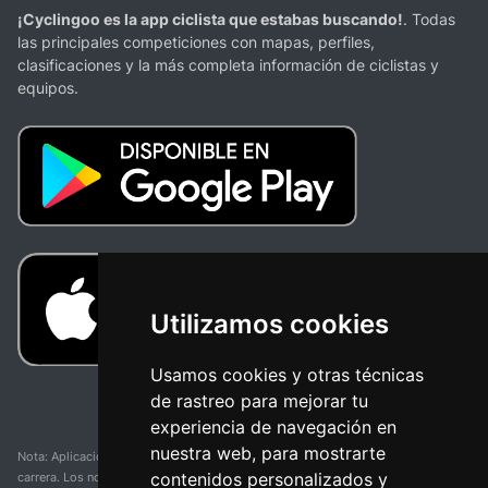
¡Cyclingoo es la app ciclista que estabas buscando!
. Todas
las principales competiciones con mapas, perfiles,
clasificaciones y la más completa información de ciclistas y
equipos.
Utilizamos cookies
Usamos cookies y otras técnicas
de rastreo para mejorar tu
experiencia de navegación en
nuestra web, para mostrarte
Nota: Aplicación y web no oficial y no relacionada con ninguna organización o
contenidos personalizados y
carrera. Los nombres de equipos, competiciones, marcas comerciales y