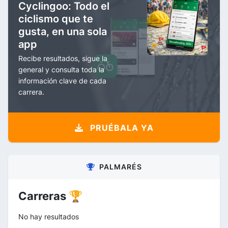
Cyclingoo: Todo el
ciclismo que te
gusta, en una sola
app
Recibe resultados, sigue la
general y consulta toda la
información clave de cada
carrera.
PRUÉBALA YA
PALMARÉS
Carreras 🏆
No hay resultados