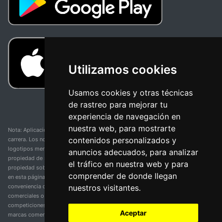
Utilizamos cookies
Usamos cookies y otras técnicas
de rastreo para mejorar tu
experiencia de navegación en
nuestra web, para mostrarte
Nota: Aplicación y web no oficial y no relacionada con ninguna organización o
contenidos personalizados y
carrera. Los nombres de equipos, competiciones, marcas comerciales y
logotipos mencionados en esta página de resultados de ciclismo son
anuncios adecuados, para analizar
propiedad de sus respectivos dueños. No tenemos afiliación, patrocinio ni
el tráfico en nuestra web y para
propiedad sobre estas marcas comerciales. Toda la información proporcionada
comprender de donde llegan
en esta página se presenta únicamente con fines informativos y para la
nuestros visitantes.
conveniencia de nuestros usuarios. Cualquier uso de nombres, marcas
comerciales o logotipos tiene el único propósito de identificar equipos y
competiciones y no implica asociación o respaldo. Todos los derechos de las
Aceptar
marcas comerciales mencionadas aquí pertenecen a sus propietarios legítimos.