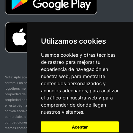
Utilizamos cookies
Usamos cookies y otras técnicas
de rastreo para mejorar tu
experiencia de navegación en
nuestra web, para mostrarte
Nota: Aplicación y web no oficial y no relacionada con ninguna organización o
contenidos personalizados y
carrera. Los nombres de equipos, competiciones, marcas comerciales y
logotipos mencionados en esta página de resultados de ciclismo son
anuncios adecuados, para analizar
propiedad de sus respectivos dueños. No tenemos afiliación, patrocinio ni
el tráfico en nuestra web y para
propiedad sobre estas marcas comerciales. Toda la información proporcionada
comprender de donde llegan
en esta página se presenta únicamente con fines informativos y para la
nuestros visitantes.
conveniencia de nuestros usuarios. Cualquier uso de nombres, marcas
comerciales o logotipos tiene el único propósito de identificar equipos y
competiciones y no implica asociación o respaldo. Todos los derechos de las
Aceptar
marcas comerciales mencionadas aquí pertenecen a sus propietarios legítimos.