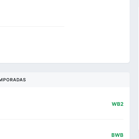
MPORADAS
WB2
BWB