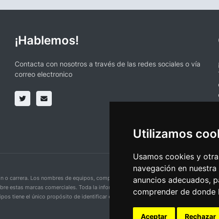
¡Hablemos!
Contacta con nosotros a través de las redes sociales o vía
correo electronico
Utilizamos coo
Usamos cookies y otras
navegación en nuestra
ción o carrera. Los nombres de equipos, competiciones, marcas comerciales y logotipo
anuncios adecuados, pa
obre estas marcas comerciales. Toda la información proporcionada en esta página se p
comprender de donde ll
pos tiene el único propósito de identificar equipos y competiciones y no implica aso
Aceptar
Rechazar