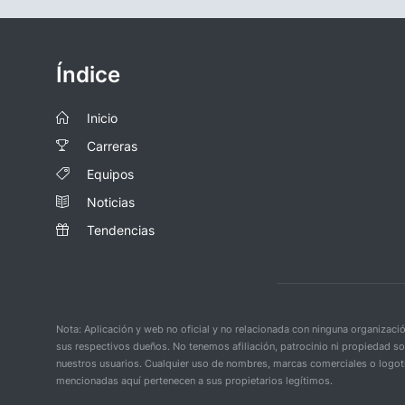
Índice
Inicio
Carreras
Equipos
Noticias
Tendencias
Nota: Aplicación y web no oficial y no relacionada con ninguna organiza
sus respectivos dueños. No tenemos afiliación, patrocinio ni propiedad s
nuestros usuarios. Cualquier uso de nombres, marcas comerciales o logoti
mencionadas aquí pertenecen a sus propietarios legítimos.