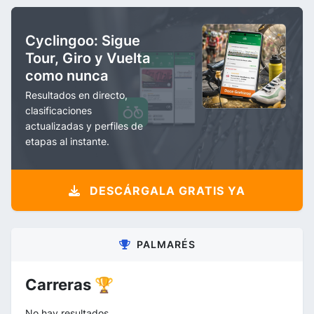
Cyclingoo: Sigue
Tour, Giro y Vuelta
como nunca
Resultados en directo,
clasificaciones
actualizadas y perfiles de
etapas al instante.
DESCÁRGALA GRATIS YA
PALMARÉS
Carreras 🏆
No hay resultados