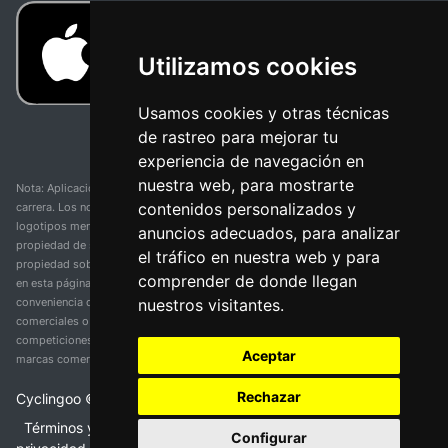
Utilizamos cookies
Usamos cookies y otras técnicas
de rastreo para mejorar tu
experiencia de navegación en
nuestra web, para mostrarte
Nota: Aplicación y web no oficial y no relacionada con ninguna organización o
contenidos personalizados y
carrera. Los nombres de equipos, competiciones, marcas comerciales y
logotipos mencionados en esta página de resultados de ciclismo son
anuncios adecuados, para analizar
propiedad de sus respectivos dueños. No tenemos afiliación, patrocinio ni
el tráfico en nuestra web y para
propiedad sobre estas marcas comerciales. Toda la información proporcionada
comprender de donde llegan
en esta página se presenta únicamente con fines informativos y para la
nuestros visitantes.
conveniencia de nuestros usuarios. Cualquier uso de nombres, marcas
comerciales o logotipos tiene el único propósito de identificar equipos y
competiciones y no implica asociación o respaldo. Todos los derechos de las
Aceptar
marcas comerciales mencionadas aquí pertenecen a sus propietarios legítimos.
Rechazar
Cyclingoo ©
2026
v 5.0
Términos y condiciones del servicio
•
Política de
Configurar