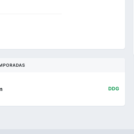
MPORADAS
m
DDG