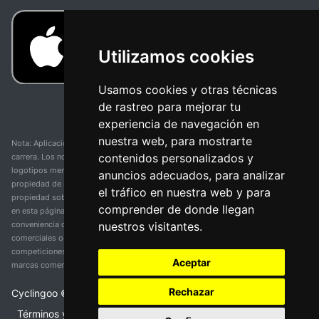
Utilizamos cookies
Usamos cookies y otras técnicas
de rastreo para mejorar tu
experiencia de navegación en
nuestra web, para mostrarte
Nota: Aplicación y web no oficial y no relacionada con ninguna organización o
contenidos personalizados y
carrera. Los nombres de equipos, competiciones, marcas comerciales y
logotipos mencionados en esta página de resultados de ciclismo son
anuncios adecuados, para analizar
propiedad de sus respectivos dueños. No tenemos afiliación, patrocinio ni
el tráfico en nuestra web y para
propiedad sobre estas marcas comerciales. Toda la información proporcionada
comprender de donde llegan
en esta página se presenta únicamente con fines informativos y para la
nuestros visitantes.
conveniencia de nuestros usuarios. Cualquier uso de nombres, marcas
comerciales o logotipos tiene el único propósito de identificar equipos y
competiciones y no implica asociación o respaldo. Todos los derechos de las
Aceptar
marcas comerciales mencionadas aquí pertenecen a sus propietarios legítimos.
Rechazar
Cyclingoo ©
2026
v 5.0
Términos y condiciones del servicio
•
Política de