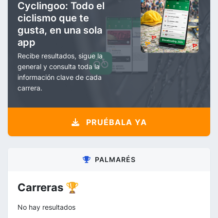
Cyclingoo: Todo el
ciclismo que te
gusta, en una sola
app
Recibe resultados, sigue la
general y consulta toda la
información clave de cada
carrera.
PRUÉBALA YA
PALMARÉS
Carreras 🏆
No hay resultados