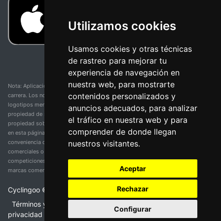
Utilizamos cookies
Usamos cookies y otras técnicas
de rastreo para mejorar tu
experiencia de navegación en
nuestra web, para mostrarte
Nota: Aplicación y web no oficial y no relacionada con ninguna organización o
contenidos personalizados y
carrera. Los nombres de equipos, competiciones, marcas comerciales y
logotipos mencionados en esta página de resultados de ciclismo son
anuncios adecuados, para analizar
propiedad de sus respectivos dueños. No tenemos afiliación, patrocinio ni
el tráfico en nuestra web y para
propiedad sobre estas marcas comerciales. Toda la información proporcionada
comprender de donde llegan
en esta página se presenta únicamente con fines informativos y para la
nuestros visitantes.
conveniencia de nuestros usuarios. Cualquier uso de nombres, marcas
comerciales o logotipos tiene el único propósito de identificar equipos y
competiciones y no implica asociación o respaldo. Todos los derechos de las
Aceptar
marcas comerciales mencionadas aquí pertenecen a sus propietarios legítimos.
Rechazar
Cyclingoo ©
2026
v 5.0
Términos y condiciones del servicio
•
Política de
Configurar
privacidad
•
Política de cookies
•
Cambiar opciones de