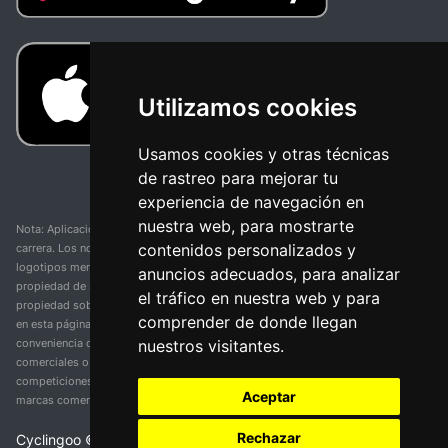
Utilizamos cookies
Usamos cookies y otras técnicas
de rastreo para mejorar tu
experiencia de navegación en
nuestra web, para mostrarte
Nota: Aplicación y web no oficial y no relacionada con ninguna organización o
contenidos personalizados y
carrera. Los nombres de equipos, competiciones, marcas comerciales y
logotipos mencionados en esta página de resultados de ciclismo son
anuncios adecuados, para analizar
propiedad de sus respectivos dueños. No tenemos afiliación, patrocinio ni
el tráfico en nuestra web y para
propiedad sobre estas marcas comerciales. Toda la información proporcionada
comprender de donde llegan
en esta página se presenta únicamente con fines informativos y para la
nuestros visitantes.
conveniencia de nuestros usuarios. Cualquier uso de nombres, marcas
comerciales o logotipos tiene el único propósito de identificar equipos y
competiciones y no implica asociación o respaldo. Todos los derechos de las
Aceptar
marcas comerciales mencionadas aquí pertenecen a sus propietarios legítimos.
Rechazar
Cyclingoo ©
2026
v 5.0