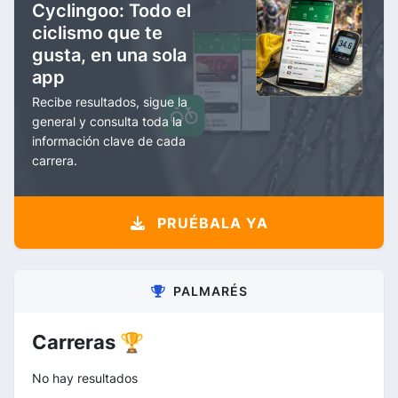
Cyclingoo: Todo el
ciclismo que te
gusta, en una sola
app
Recibe resultados, sigue la
general y consulta toda la
información clave de cada
carrera.
PRUÉBALA YA
PALMARÉS
Carreras 🏆
No hay resultados