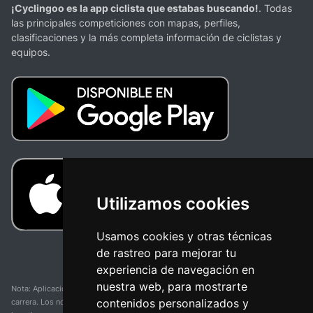
¡Cyclingoo es la app ciclista que estabas buscando!
. Todas
las principales competiciones con mapas, perfiles,
clasificaciones y la más completa información de ciclistas y
equipos.
Utilizamos cookies
Usamos cookies y otras técnicas
de rastreo para mejorar tu
experiencia de navegación en
nuestra web, para mostrarte
Nota: Aplicación y web no oficial y no relacionada con ninguna organización o
contenidos personalizados y
carrera. Los nombres de equipos, competiciones, marcas comerciales y