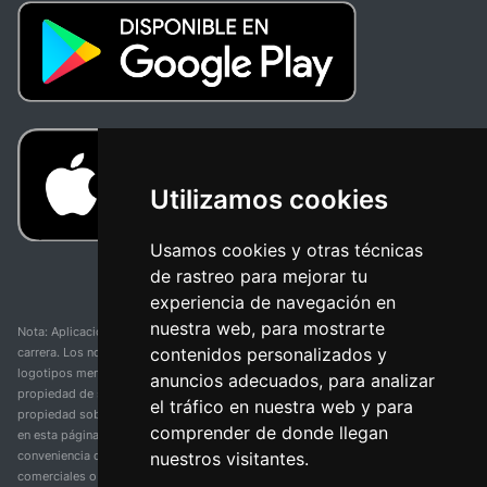
Utilizamos cookies
Usamos cookies y otras técnicas
de rastreo para mejorar tu
experiencia de navegación en
nuestra web, para mostrarte
Nota: Aplicación y web no oficial y no relacionada con ninguna organización o
contenidos personalizados y
carrera. Los nombres de equipos, competiciones, marcas comerciales y
logotipos mencionados en esta página de resultados de ciclismo son
anuncios adecuados, para analizar
propiedad de sus respectivos dueños. No tenemos afiliación, patrocinio ni
el tráfico en nuestra web y para
propiedad sobre estas marcas comerciales. Toda la información proporcionada
comprender de donde llegan
en esta página se presenta únicamente con fines informativos y para la
nuestros visitantes.
conveniencia de nuestros usuarios. Cualquier uso de nombres, marcas
comerciales o logotipos tiene el único propósito de identificar equipos y