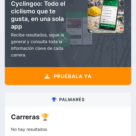
Cyclingoo: Todo el
ciclismo que te
gusta, en una sola
app
Recibe resultados, sigue la
general y consulta toda la
información clave de cada
carrera.
PRUÉBALA YA
PALMARÉS
Carreras 🏆
No hay resultados