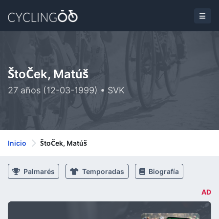
ŠtoČek, Matúš
27 años (12-03-1999) • SVK
Inicio
ŠtoČek, Matúš
Palmarés
Temporadas
Biografía
AD