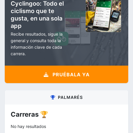
Cyclingoo: Todo el
ciclismo que te
gusta, en una sola
app
Recibe resultados, sigue la
general y consulta toda la
información clave de cada
carrera.
PRUÉBALA YA
PALMARÉS
Carreras 🏆
No hay resultados