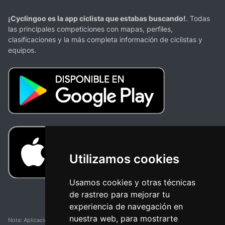
¡Cyclingoo es la app ciclista que estabas buscando!
. Todas
las principales competiciones con mapas, perfiles,
clasificaciones y la más completa información de ciclistas y
equipos.
Utilizamos cookies
Usamos cookies y otras técnicas
de rastreo para mejorar tu
experiencia de navegación en
nuestra web, para mostrarte
Nota: Aplicación y web no oficial y no relacionada con ninguna organización o