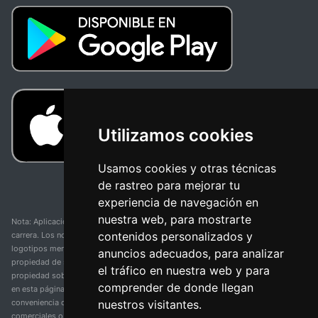
Utilizamos cookies
Usamos cookies y otras técnicas
de rastreo para mejorar tu
experiencia de navegación en
nuestra web, para mostrarte
Nota: Aplicación y web no oficial y no relacionada con ninguna organización o
contenidos personalizados y
carrera. Los nombres de equipos, competiciones, marcas comerciales y
logotipos mencionados en esta página de resultados de ciclismo son
anuncios adecuados, para analizar
propiedad de sus respectivos dueños. No tenemos afiliación, patrocinio ni
el tráfico en nuestra web y para
propiedad sobre estas marcas comerciales. Toda la información proporcionada
comprender de donde llegan
en esta página se presenta únicamente con fines informativos y para la
nuestros visitantes.
conveniencia de nuestros usuarios. Cualquier uso de nombres, marcas
comerciales o logotipos tiene el único propósito de identificar equipos y