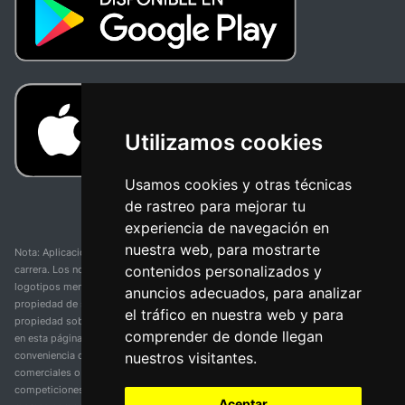
Utilizamos cookies
Usamos cookies y otras técnicas
de rastreo para mejorar tu
experiencia de navegación en
nuestra web, para mostrarte
Nota: Aplicación y web no oficial y no relacionada con ninguna organización o
contenidos personalizados y
carrera. Los nombres de equipos, competiciones, marcas comerciales y
logotipos mencionados en esta página de resultados de ciclismo son
anuncios adecuados, para analizar
propiedad de sus respectivos dueños. No tenemos afiliación, patrocinio ni
el tráfico en nuestra web y para
propiedad sobre estas marcas comerciales. Toda la información proporcionada
comprender de donde llegan
en esta página se presenta únicamente con fines informativos y para la
nuestros visitantes.
conveniencia de nuestros usuarios. Cualquier uso de nombres, marcas
comerciales o logotipos tiene el único propósito de identificar equipos y
competiciones y no implica asociación o respaldo. Todos los derechos de las
Aceptar