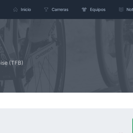
Inicio
Carreras
Equipos
Not
oise (TFB)