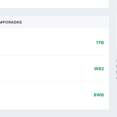
MPORADAS
TFB
WB2
BWB