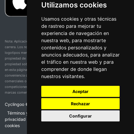
Utilizamos cookies
Usamos cookies y otras técnicas
de rastreo para mejorar tu
experiencia de navegación en
nuestra web, para mostrarte
Nota: Aplicación y web no oficial y no relacionada con ninguna organización o
contenidos personalizados y
carrera. Los nombres de equipos, competiciones, marcas comerciales y
logotipos mencionados en esta página de resultados de ciclismo son
anuncios adecuados, para analizar
propiedad de sus respectivos dueños. No tenemos afiliación, patrocinio ni
el tráfico en nuestra web y para
propiedad sobre estas marcas comerciales. Toda la información proporcionada
comprender de donde llegan
en esta página se presenta únicamente con fines informativos y para la
nuestros visitantes.
conveniencia de nuestros usuarios. Cualquier uso de nombres, marcas
comerciales o logotipos tiene el único propósito de identificar equipos y
competiciones y no implica asociación o respaldo. Todos los derechos de las
Aceptar
marcas comerciales mencionadas aquí pertenecen a sus propietarios legítimos.
Rechazar
Cyclingoo ©
2026
v 5.0
Términos y condiciones del servicio
•
Política de
Configurar
privacidad
•
Política de cookies
•
Cambiar opciones de
cookies