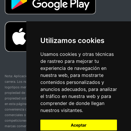
Utilizamos cookies
Usamos cookies y otras técnicas
de rastreo para mejorar tu
experiencia de navegación en
nuestra web, para mostrarte
Nota: Aplicación y web no oficial y no relacionada con ninguna organización o
contenidos personalizados y
carrera. Los nombres de equipos, competiciones, marcas comerciales y
logotipos mencionados en esta página de resultados de ciclismo son
anuncios adecuados, para analizar
propiedad de sus respectivos dueños. No tenemos afiliación, patrocinio ni
el tráfico en nuestra web y para
propiedad sobre estas marcas comerciales. Toda la información proporcionada
comprender de donde llegan
en esta página se presenta únicamente con fines informativos y para la
nuestros visitantes.
conveniencia de nuestros usuarios. Cualquier uso de nombres, marcas
comerciales o logotipos tiene el único propósito de identificar equipos y
competiciones y no implica asociación o respaldo. Todos los derechos de las
Aceptar
marcas comerciales mencionadas aquí pertenecen a sus propietarios legítimos.