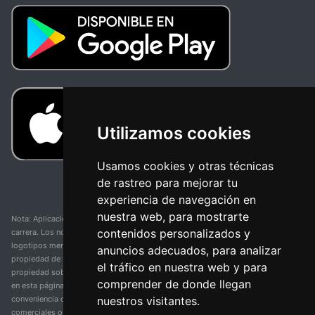
Utilizamos cookies
Usamos cookies y otras técnicas
de rastreo para mejorar tu
experiencia de navegación en
nuestra web, para mostrarte
Nota: Aplicación y web no oficial y no relacionada con ninguna organización o
contenidos personalizados y
carrera. Los nombres de equipos, competiciones, marcas comerciales y
logotipos mencionados en esta página de resultados de ciclismo son
anuncios adecuados, para analizar
propiedad de sus respectivos dueños. No tenemos afiliación, patrocinio ni
el tráfico en nuestra web y para
propiedad sobre estas marcas comerciales. Toda la información proporcionada
comprender de donde llegan
en esta página se presenta únicamente con fines informativos y para la
nuestros visitantes.
conveniencia de nuestros usuarios. Cualquier uso de nombres, marcas
comerciales o logotipos tiene el único propósito de identificar equipos y