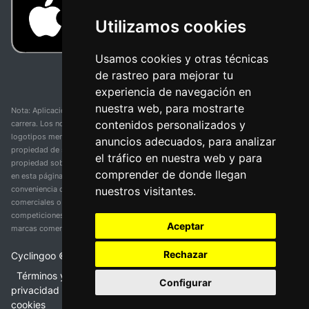
Utilizamos cookies
Usamos cookies y otras técnicas
de rastreo para mejorar tu
experiencia de navegación en
nuestra web, para mostrarte
Nota: Aplicación y web no oficial y no relacionada con ninguna organización o
contenidos personalizados y
carrera. Los nombres de equipos, competiciones, marcas comerciales y
logotipos mencionados en esta página de resultados de ciclismo son
anuncios adecuados, para analizar
propiedad de sus respectivos dueños. No tenemos afiliación, patrocinio ni
el tráfico en nuestra web y para
propiedad sobre estas marcas comerciales. Toda la información proporcionada
comprender de donde llegan
en esta página se presenta únicamente con fines informativos y para la
nuestros visitantes.
conveniencia de nuestros usuarios. Cualquier uso de nombres, marcas
comerciales o logotipos tiene el único propósito de identificar equipos y
competiciones y no implica asociación o respaldo. Todos los derechos de las
Aceptar
marcas comerciales mencionadas aquí pertenecen a sus propietarios legítimos.
Rechazar
Cyclingoo ©
2026
v 5.0
Términos y condiciones del servicio
•
Política de
Configurar
privacidad
•
Política de cookies
•
Cambiar opciones de
cookies