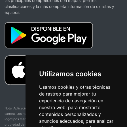
las principales competiciones con mapas, perfiles,
clasificaciones y la más completa información de ciclistas y
equipos.
Utilizamos cookies
Usamos cookies y otras técnicas
de rastreo para mejorar tu
experiencia de navegación en
nuestra web, para mostrarte
Nota: Aplicación y web no oficial y no relacionada con ninguna organización o
contenidos personalizados y
carrera. Los nombres de equipos, competiciones, marcas comerciales y
logotipos mencionados en esta página de resultados de ciclismo son
anuncios adecuados, para analizar
propiedad de sus respectivos dueños. No tenemos afiliación, patrocinio ni