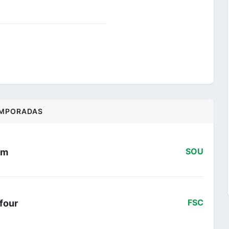
MPORADAS
am
SOU
four
FSC