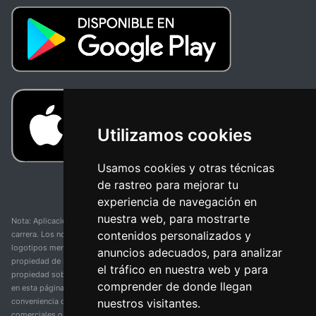
Utilizamos cookies
Usamos cookies y otras técnicas
de rastreo para mejorar tu
experiencia de navegación en
nuestra web, para mostrarte
Nota: Aplicación y web no oficial y no relacionada con ninguna organización o
contenidos personalizados y
carrera. Los nombres de equipos, competiciones, marcas comerciales y
logotipos mencionados en esta página de resultados de ciclismo son
anuncios adecuados, para analizar
propiedad de sus respectivos dueños. No tenemos afiliación, patrocinio ni
el tráfico en nuestra web y para
propiedad sobre estas marcas comerciales. Toda la información proporcionada
comprender de donde llegan
en esta página se presenta únicamente con fines informativos y para la
nuestros visitantes.
conveniencia de nuestros usuarios. Cualquier uso de nombres, marcas
comerciales o logotipos tiene el único propósito de identificar equipos y