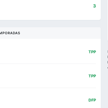
3
MPORADAS
TPP
TPP
DFP