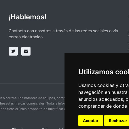
¡Hablemos!
Contacta con nosotros a través de las redes sociales o vía
correo electronico
Utilizamos coo
Usamos cookies y otras
navegación en nuestra
ción o carrera. Los nombres de equipos, competiciones, marcas comerciales y logotipo
anuncios adecuados, pa
obre estas marcas comerciales. Toda la información proporcionada en esta página se p
comprender de donde ll
pos tiene el único propósito de identificar equipos y competiciones y no implica aso
Aceptar
Rechazar