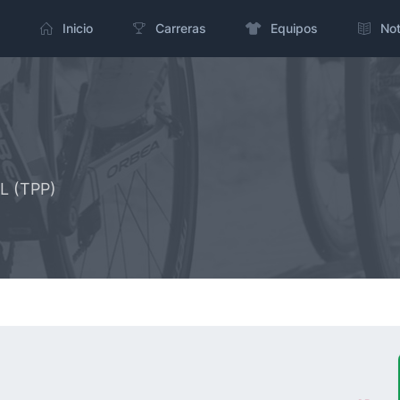
Inicio
Carreras
Equipos
Not
NL (TPP)