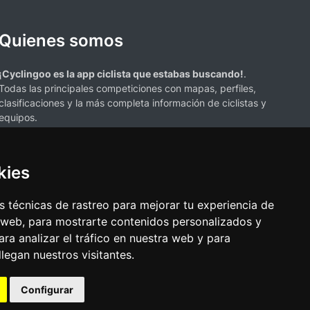
Quienes somos
¡Cyclingoo es la app ciclista que estabas buscando!
.
Todas las principales competiciones con mapas, perfiles,
clasificaciones y la más completa información de ciclistas y
equipos.
kies
 técnicas de rastreo para mejorar tu experiencia de
 web, para mostrarte contenidos personalizados y
s mencionados en esta página de resultados de ciclismo son propiedad de
ra analizar el tráfico en nuestra web y para
resenta únicamente con fines informativos y para la conveniencia de
egan nuestros visitantes.
ciación o respaldo. Todos los derechos de las marcas comerciales
Configurar