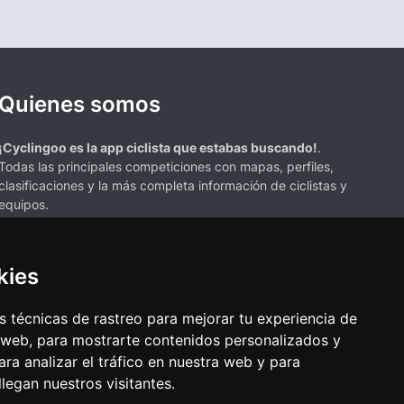
Quienes somos
¡Cyclingoo es la app ciclista que estabas buscando!
.
Todas las principales competiciones con mapas, perfiles,
clasificaciones y la más completa información de ciclistas y
equipos.
kies
 técnicas de rastreo para mejorar tu experiencia de
 web, para mostrarte contenidos personalizados y
s mencionados en esta página de resultados de ciclismo son propiedad de
ra analizar el tráfico en nuestra web y para
resenta únicamente con fines informativos y para la conveniencia de
egan nuestros visitantes.
ciación o respaldo. Todos los derechos de las marcas comerciales